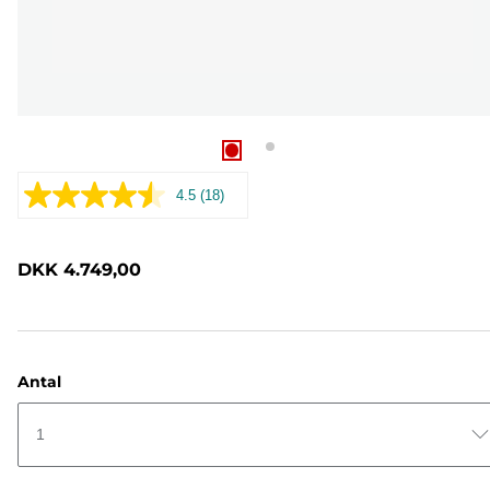
4.5
(18)
Læs
18
anmeldelser.
Samme
DKK 4.749,00
sidelink.
Antal
1