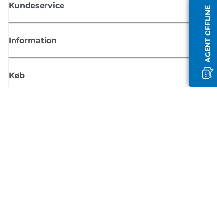
Kundeservice
AGENT OFFLINE
Information
Køb
Tilmeld dig Canons nyhedsbrev
Få regelmæssige e-mailopdateringer om nye produkter, nyttige tips og
tilbud
TILMELD DIG
Handelsbetingelser
Fortrolighedspolitik