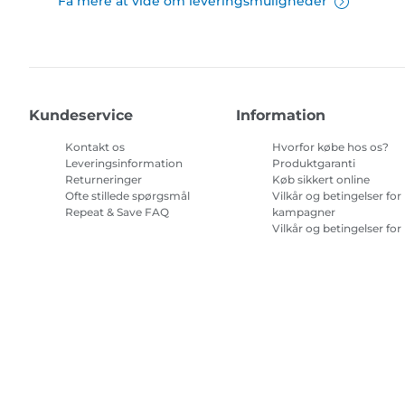
Få mere at vide om leveringsmuligheder
Kundeservice
Information
Kontakt os
Hvorfor købe hos os?
Leveringsinformation
Produktgaranti
Returneringer
Køb sikkert online
Ofte stillede spørgsmål
Vilkår og betingelser for
Repeat & Save FAQ
kampagner
Vilkår og betingelser for
abonnement på
printerblæk
Site Map
Handelsbetingelser
Fortrolighedspolitik
Oplysninge