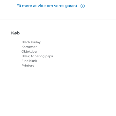
Få mere at vide om vores garanti
Køb
Black Friday
Kameraer
Objektiver
Blæk, toner og papir
Find blæk
Printere
Camcordere
Tilbehør og merchandise
Bestsellere
r om cookies
Cookie-indstillinger