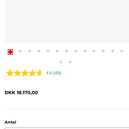
4.6
(193)
Læs
193
anmeldelser.
Samme
DKK 18.170,00
sidelink.
Antal