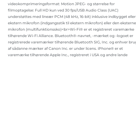
videokomprimeringsformat: Motion JPEG- og størrelse for
filmoptagelse: Full HD kun ved 30 fps/USB Audio Class (UAC)
understøttes med lineær PCM (48 kHz, 16-bit) inklusive indbygget eller
ekstern mikrofon (indgangsstik til ekstern mikrofon) eller den eksterne
mikrofon (multifunktionssko)<br>Wi-Fi® er et registreret varemærke
tilhørende Wi-Fi Alliance. Bluetooth®-navnet, -mærket og -logoet er
registrerede varemærker tilhørende Bluetooth SIG, Inc. og enhver bru
af sådanne mærker af Canon Inc. er under licens. iPhone® er et
varemærke tilhørende Apple Inc., registreret i USA og andre lande