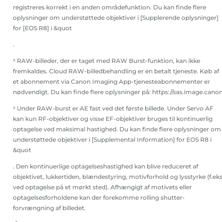
registreres korrekt i en anden områdefunktion. Du kan finde flere
oplysninger om understøttede objektiver i [Supplerende oplysninger]
for [EOS R8] i &quot
.
⁸ RAW-billeder, der er taget med RAW Burst-funktion, kan ikke
fremkaldes. Cloud RAW-billedbehandling er en betalt tjeneste. Køb af
et abonnement via Canon Imaging App-tjenesteabonnementer er
nødvendigt. Du kan finde flere oplysninger på: https://sas.image.canon
⁹ Under RAW-burst er AE fast ved det første billede. Under Servo AF
kan kun RF-objektiver og visse EF-objektiver bruges til kontinuerlig
optagelse ved maksimal hastighed. Du kan finde flere oplysninger om
understøttede objektiver i [Supplemental Information] for EOS R8 i
&quot
. Den kontinuerlige optagelseshastighed kan blive reduceret af
objektivet, lukkertiden, blændestyring, motivforhold og lysstyrke (f.eks
ved optagelse på et mørkt sted). Afhængigt af motivets eller
optagelsesforholdene kan der forekomme rolling shutter-
forvrængning af billedet.