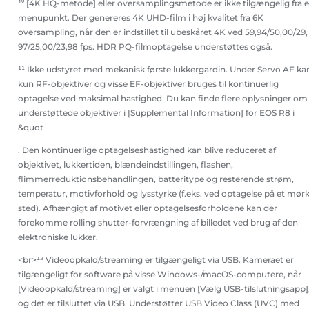
¹⁰ [4K HQ-metode] eller oversamplingsmetode er ikke tilgængelig fra e
menupunkt. Der genereres 4K UHD-film i høj kvalitet fra 6K
oversampling, når den er indstillet til ubeskåret 4K ved 59,94/50,00/29,
97/25,00/23,98 fps. HDR PQ-filmoptagelse understøttes også.
¹¹ Ikke udstyret med mekanisk første lukkergardin. Under Servo AF ka
kun RF-objektiver og visse EF-objektiver bruges til kontinuerlig
optagelse ved maksimal hastighed. Du kan finde flere oplysninger om
understøttede objektiver i [Supplemental Information] for EOS R8 i
&quot
. Den kontinuerlige optagelseshastighed kan blive reduceret af
objektivet, lukkertiden, blændeindstillingen, flashen,
flimmerreduktionsbehandlingen, batteritype og resterende strøm,
temperatur, motivforhold og lysstyrke (f.eks. ved optagelse på et mørk
sted). Afhængigt af motivet eller optagelsesforholdene kan der
forekomme rolling shutter-forvrængning af billedet ved brug af den
elektroniske lukker.
<br>¹² Videoopkald/streaming er tilgængeligt via USB. Kameraet er
tilgængeligt for software på visse Windows-/macOS-computere, når
[Videoopkald/streaming] er valgt i menuen [Vælg USB-tilslutningsapp]
og det er tilsluttet via USB. Understøtter USB Video Class (UVC) med