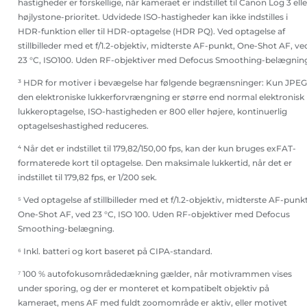
hastigheder er forskellige, når kameraet er indstillet til Canon Log 3 elle
højlystone-prioritet. Udvidede ISO-hastigheder kan ikke indstilles i
HDR-funktion eller til HDR-optagelse (HDR PQ). Ved optagelse af
stillbilleder med et f/1.2-objektiv, midterste AF-punkt, One-Shot AF, ve
23 °C, ISO100. Uden RF-objektiver med Defocus Smoothing-belægnin
³ HDR for motiver i bevægelse har følgende begrænsninger: Kun JPEG
den elektroniske lukkerforvrængning er større end normal elektronisk
lukkeroptagelse, ISO-hastigheden er 800 eller højere, kontinuerlig
optagelseshastighed reduceres.
⁴ Når det er indstillet til 179,82/150,00 fps, kan der kun bruges exFAT-
formaterede kort til optagelse. Den maksimale lukkertid, når det er
indstillet til 179,82 fps, er 1/200 sek.
⁵ Ved optagelse af stillbilleder med et f/1.2-objektiv, midterste AF-punkt
One-Shot AF, ved 23 °C, ISO 100. Uden RF-objektiver med Defocus
Smoothing-belægning.
⁶ Inkl. batteri og kort baseret på CIPA-standard.
⁷ 100 % autofokusområdedækning gælder, når motivrammen vises
under sporing, og der er monteret et kompatibelt objektiv på
kameraet, mens AF med fuldt zoomområde er aktiv, eller motivet