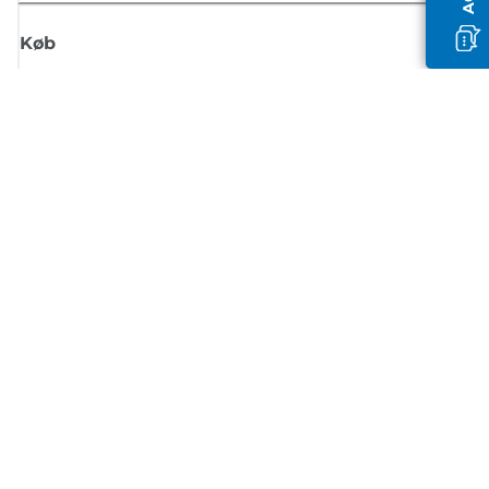
Køb
Tilmeld dig Canons nyhedsbrev
Få regelmæssige e-mailopdateringer om nye produkter, nyttige tips og
tilbud
TILMELD DIG
Handelsbetingelser
Fortrolighedspolitik
Oplysninger om cookies
Cookie-indstillinger