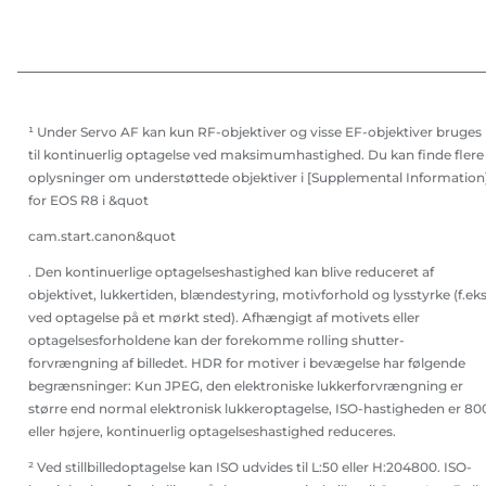
¹ Under Servo AF kan kun RF-objektiver og visse EF-objektiver bruges
til kontinuerlig optagelse ved maksimumhastighed. Du kan finde flere
oplysninger om understøttede objektiver i [Supplemental Information
for EOS R8 i &quot
cam.start.canon&quot
. Den kontinuerlige optagelseshastighed kan blive reduceret af
objektivet, lukkertiden, blændestyring, motivforhold og lysstyrke (f.eks
ved optagelse på et mørkt sted). Afhængigt af motivets eller
optagelsesforholdene kan der forekomme rolling shutter-
forvrængning af billedet. HDR for motiver i bevægelse har følgende
begrænsninger: Kun JPEG, den elektroniske lukkerforvrængning er
større end normal elektronisk lukkeroptagelse, ISO-hastigheden er 80
eller højere, kontinuerlig optagelseshastighed reduceres.
² Ved stillbilledoptagelse kan ISO udvides til L:50 eller H:204800. ISO-