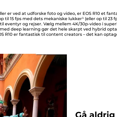
r er ved at udforske foto og video, er EOS R10 et fanta
l 15 fps med dets mekaniske lukker¹ (eller op til 23 fps
til eventyr og rejser. Vælg mellem 4K/30p-video i superk
ed deep learning gør det hele skarpt ved hybrid optage
R10 er fantastisk til content creators – det kan optag
Gå aldrig