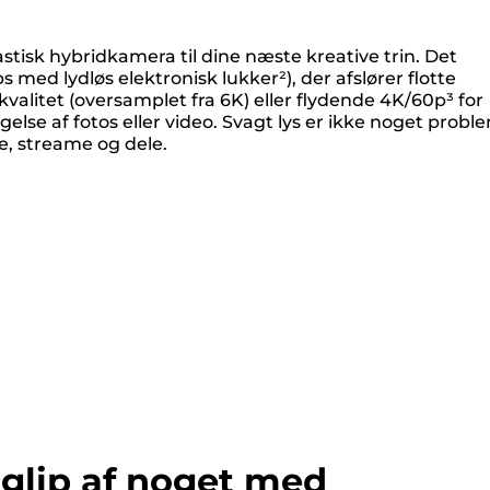
stisk hybridkamera til dine næste kreative trin. Det
 med lydløs elektronisk lukker²), der afslører flotte
valitet (oversamplet fra 6K) eller flydende 4K/60p³ for
lse af fotos eller video. Svagt lys er ikke noget probl
e, streame og dele.
 glip af noget med