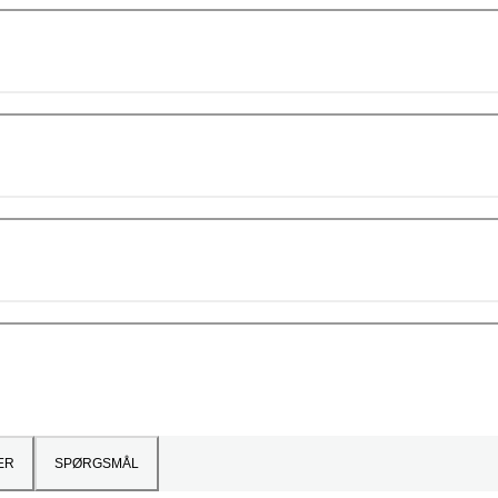
ER
SPØRGSMÅL