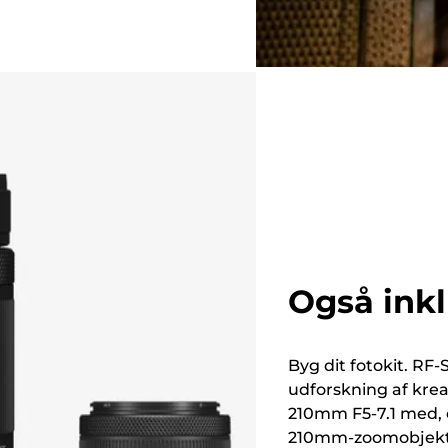
Også inkl
Byg dit fotokit. RF-
udforskning af kreat
210mm F5-7.1 med, e
210mm-zoomobjektiv