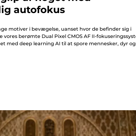
lig autofokus
ge motiver i bevægelse, uanset hvor de befinder sig i
re vores berømte Dual Pixel CMOS AF II-fokuseringssys
t med deep learning AI til at spore mennesker, dyr og