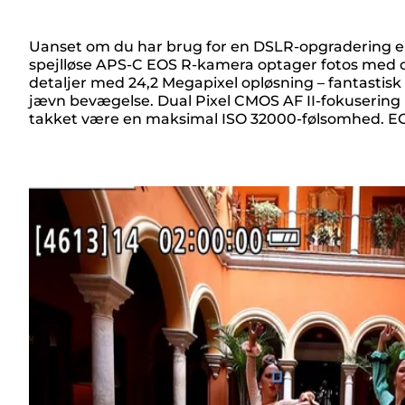
Uanset om du har brug for en DSLR-opgradering elle
spejlløse APS-C EOS R-kamera optager fotos med op ti
Oversigt
detaljer med 24,2 Megapixel opløsning – fantastisk 
jævn bevægelse. Dual Pixel CMOS AF II-fokusering m
takket være en maksimal ISO 32000-følsomhed. EOS 