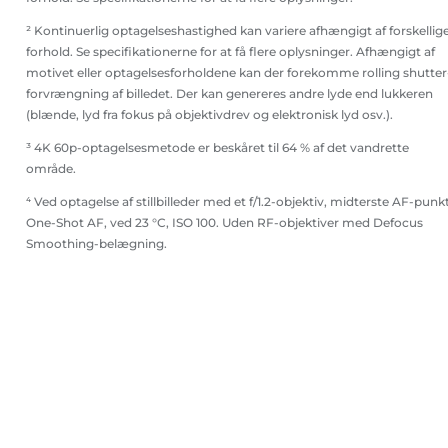
² Kontinuerlig optagelseshastighed kan variere afhængigt af forskellig
forhold. Se specifikationerne for at få flere oplysninger. Afhængigt af
motivet eller optagelsesforholdene kan der forekomme rolling shutter
forvrængning af billedet. Der kan genereres andre lyde end lukkeren
(blænde, lyd fra fokus på objektivdrev og elektronisk lyd osv.).
³ 4K 60p-optagelsesmetode er beskåret til 64 % af det vandrette
område.
⁴ Ved optagelse af stillbilleder med et f/1.2-objektiv, midterste AF-punkt
One-Shot AF, ved 23 °C, ISO 100. Uden RF-objektiver med Defocus
Smoothing-belægning.