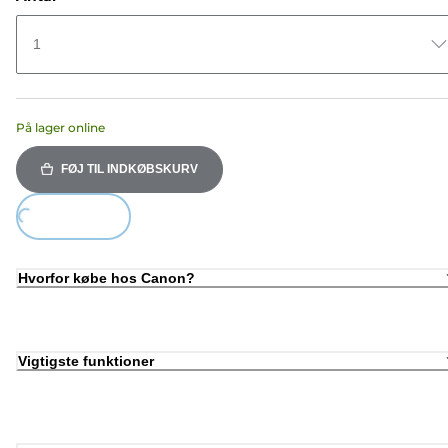
1
På lager online
FØJ TIL INDKØBSKURV
ing...
Hvorfor købe hos Canon?
Vigtigste funktioner