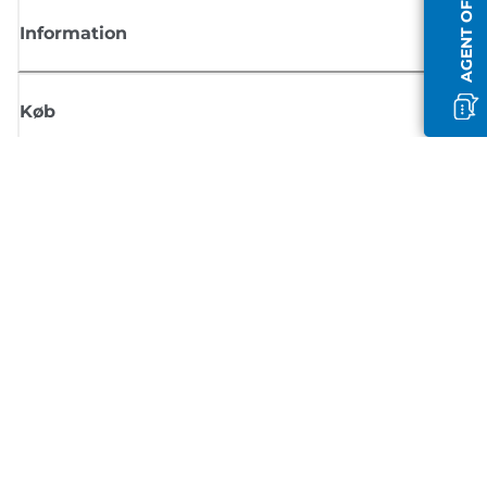
AGENT OFFLINE
Information
Køb
Tilmeld dig Canons nyhedsbrev
Få regelmæssige e-mailopdateringer om nye produkter, nyttige tips og
tilbud
TILMELD DIG
Handelsbetingelser
Fortrolighedspolitik
Oplysninger om cookies
Cookie-indstillinger