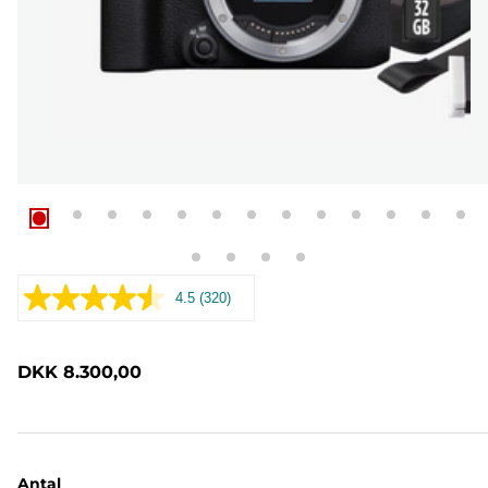
4.5
(320)
Læs
320
anmeldelser.
Samme
DKK 8.300,00
sidelink.
Antal