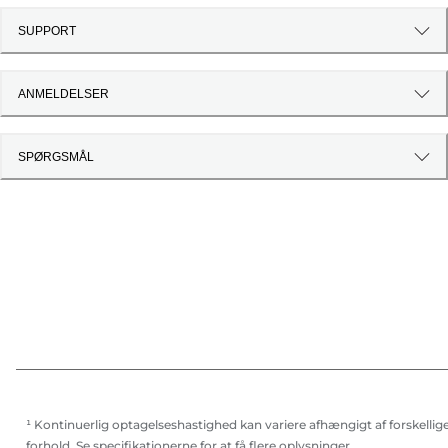
SUPPORT
ANMELDELSER
SPØRGSMÅL
¹ Kontinuerlig optagelseshastighed kan variere afhængigt af forskellig
forhold. Se specifikationerne for at få flere oplysninger.