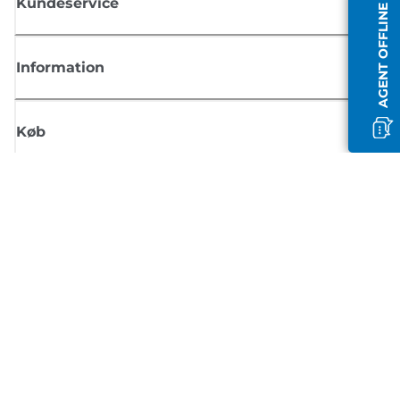
Kundeservice
AGENT OFFLINE
Information
Køb
Tilmeld dig Canons nyhedsbrev
Få regelmæssige e-mailopdateringer om nye produkter, nyttige tips og
tilbud
TILMELD DIG
Handelsbetingelser
Fortrolighedspolitik
Oplysninger om cookies
Cookie-indstillinger