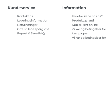
Kundeservice
Information
Kontakt os
Hvorfor købe hos os?
Leveringsinformation
Produktgaranti
Returneringer
Køb sikkert online
Ofte stillede spørgsmål
Vilkår og betingelser for
Repeat & Save FAQ
kampagner
Vilkår og betingelser for
abonnement på
printerblæk
Site Map
Handelsbetingelser
Fortrolighedspolitik
Oplysninge