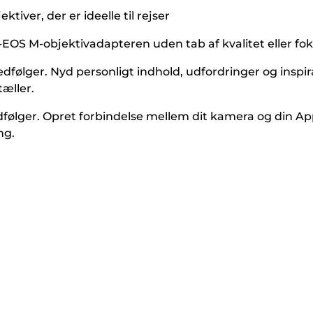
ver, der er ideelle til rejser
F-EOS M-objektivadapteren uden tab af kvalitet eller f
ger. Nyd personligt indhold, udfordringer og inspirati
tæller.
lger. Opret forbindelse mellem dit kamera og din App
ng.