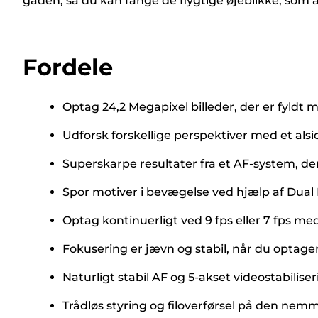
gaden, så du kan fange de flygtige øjeblikke, som 
Fordele
Optag 24,2 Megapixel billeder, der er fyldt m
Udforsk forskellige perspektiver med et alsi
Superskarpe resultater fra et AF-system, der
Spor motiver i bevægelse ved hjælp af Dual 
Optag kontinuerligt ved 9 fps eller 7 fps 
Fokusering er jævn og stabil, når du optage
Naturligt stabil AF og 5-akset videostabilis
Trådløs styring og filoverførsel på den n