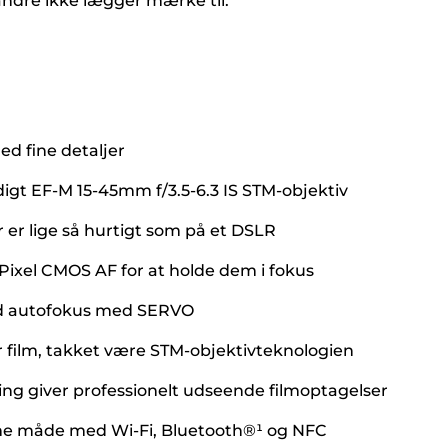
andre ikke lægger mærke til.
ed fine detaljer
digt EF-M 15-45mm f/3.5-6.3 IS STM-objektiv
 er lige så hurtigt som på et DSLR
Pixel CMOS AF for at holde dem i fokus
med autofokus med SERVO
r film, takket være STM-objektivteknologien
ering giver professionelt udseende filmoptagelser
emme måde med Wi-Fi, Bluetooth®¹ og NFC