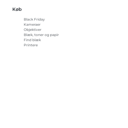
Køb
Black Friday
Kameraer
Objektiver
Blæk, toner og papir
Find blæk
Printere
Camcordere
Tilbehør og merchandise
Bestsellere
r om cookies
Cookie-indstillinger