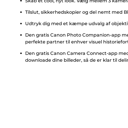
Skab et cool, nyt look. Vælg mellem 3 kamer
Tilslut, sikkerhedskopier og del nemt med B
Udtryk dig med et kæmpe udvalg af objektive
Den gratis Canon Photo Companion-app medføl
perfekte partner til enhver visuel historiefor
Den gratis Canon Camera Connect-app medfø
downloade dine billeder, så de er klar til deli