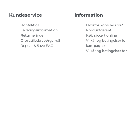
Kundeservice
Information
Kontakt os
Hvorfor købe hos os?
Leveringsinformation
Produktgaranti
Returneringer
Køb sikkert online
Ofte stillede spørgsmål
Vilkår og betingelser for
Repeat & Save FAQ
kampagner
Vilkår og betingelser for
abonnement på
printerblæk
Site Map
Handelsbetingelser
Fortrolighedspolitik
Oplysninge