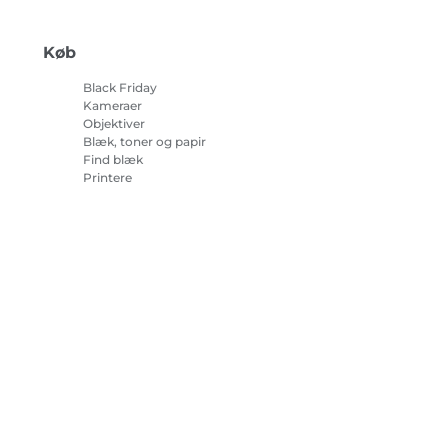
Køb
Black Friday
Kameraer
Objektiver
Blæk, toner og papir
Find blæk
Printere
Camcordere
Tilbehør og merchandise
Bestsellere
r om cookies
Cookie-indstillinger