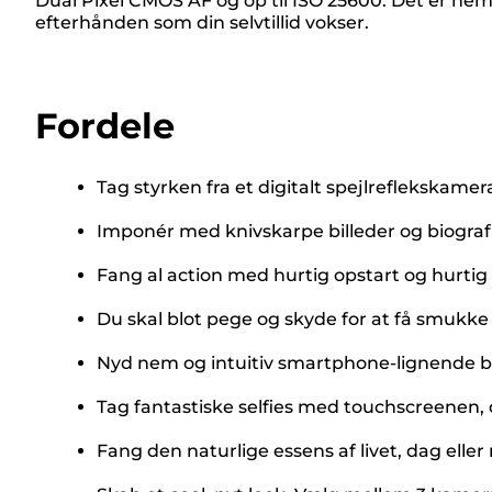
Dual Pixel CMOS AF og op til ISO 25600. Det er ne
efterhånden som din selvtillid vokser.
Fordele
Tag styrken fra et digitalt spejlreflekskame
Imponér med knivskarpe billeder og biogra
Fang al action med hurtig opstart og hurtig k
Du skal blot pege og skyde for at få smuk
Nyd nem og intuitiv smartphone-lignende b
Tag fantastiske selfies med touchscreenen, 
Fang den naturlige essens af livet, dag eller