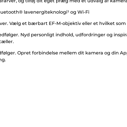
afarver, og tilføj dit eget præg med et udvalg af kamer
luetooth® lavenergiteknologi¹ og Wi-Fi
r. Vælg et bærbart EF-M-objektiv eller et hvilket som h
ger. Nyd personligt indhold, udfordringer og inspirati
tæller.
lger. Opret forbindelse mellem dit kamera og din App
ng.