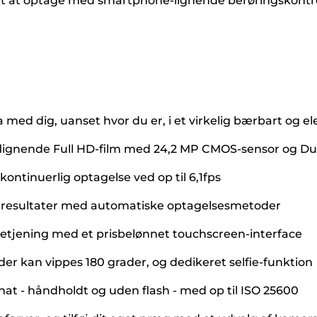
mt at optage med smartphone-lignende berøringskontrol
ra med dig, uanset hvor du er, i et virkelig bærbart og
flignende Full HD-film med 24,2 MP CMOS-sensor og Du
ontinuerlig optagelse ved op til 6,1fps
ke resultater med automatiske optagelsesmetoder
etjening med et prisbelønnet touchscreen-interface
der kan vippes 180 grader, og dedikeret selfie-funktion
 nat - håndholdt og uden flash - med op til ISO 25600