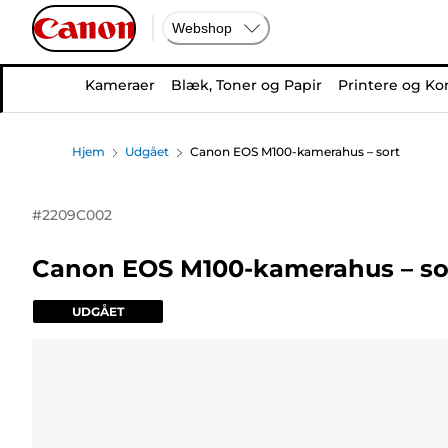
Webshop
Kameraer
Blæk, Toner og Papir
Printere og Ko
Hjem
Udgået
Canon EOS M100-kamerahus – sort
#
2209C002
Canon EOS M100-kamerahus – so
UDGÅET