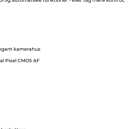
 og automatiske funktioner - eller tag mere kontrol,
 elegant kamerahus
al Pixel CMOS AF