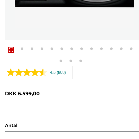
4.5
(908)
Læs
908
anmeldelser.
Samme
DKK 5.599,00
sidelink.
Antal