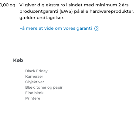
0,00 og
Vi giver dig ekstra ro i sindet med minimum 2 års
producentgaranti (EWS) på alle hardwareprodukter.
gælder undtagelser.
Få mere at vide om vores garanti
Køb
Black Friday
Kameraer
Objektiver
Blæk, toner og papir
Find blæk
Printere
Camcordere
Tilbehør og merchandise
Bestsellere