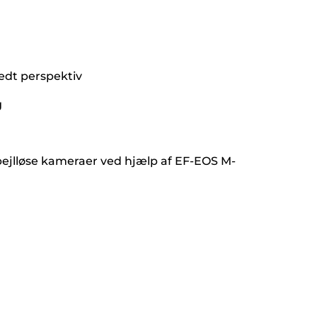
edt perspektiv
g
jlløse kameraer ved hjælp af EF-EOS M-