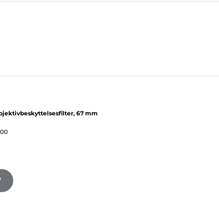
jektivbeskyttelsesfilter, 67 mm
,00
V