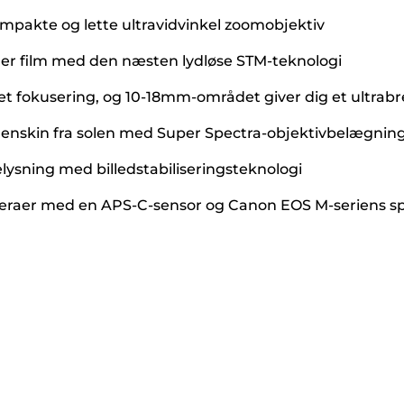
pakte og lette ultravidvinkel zoomobjektiv
ger film med den næsten lydløse STM-teknologi
 fokusering, og 10-18mm-området giver dig et ultrabr
genskin fra solen med Super Spectra-objektivbelægnin
elysning med billedstabiliseringsteknologi
aer med en APS-C-sensor og Canon EOS M-seriens spe