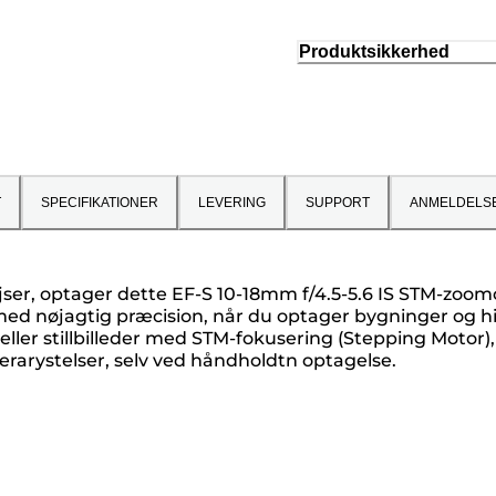
Produktsikkerhed
T
SPECIFIKATIONER
LEVERING
SUPPORT
ANMELDELS
ejser, optager dette EF-S 10-18mm f/4.5-5.6 IS STM-zoom
ed nøjagtig præcision, når du optager bygninger og hi
ler stillbilleder med STM-fokusering (Stepping Motor), o
erarystelser, selv ved håndholdtn optagelse.