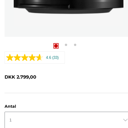
4.6
(33)
Læs
33
anmeldelser.
Samme
DKK 2.799,00
sidelink.
Antal
1