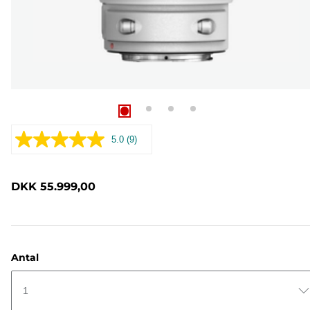
5.0
(9)
Læs
9
anmeldelser.
Samme
DKK 55.999,00
sidelink.
Antal
1