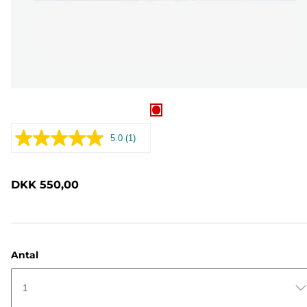
5.0
(1)
Læs
1
anmeldelse.
Samme
DKK 550,00
sidelink.
Antal
1