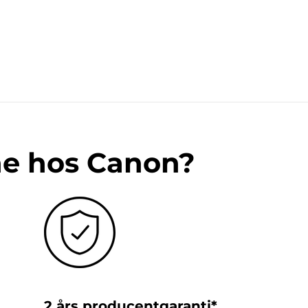
ne hos Canon?
2 års producentgaranti*