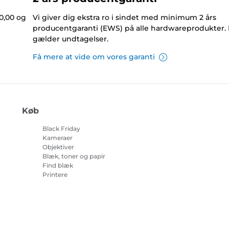
0,00 og
Vi giver dig ekstra ro i sindet med minimum 2 års
producentgaranti (EWS) på alle hardwareprodukter.
gælder undtagelser.
Få mere at vide om vores garanti
Køb
Black Friday
Kameraer
Objektiver
Blæk, toner og papir
Find blæk
Printere
Camcordere
Tilbehør og merchandise
Bestsellere