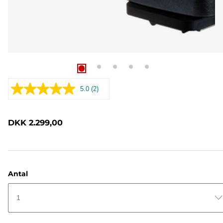
5.0
(2)
Læs
2
anmeldelser.
Samme
DKK 2.299,00
sidelink.
Antal
1