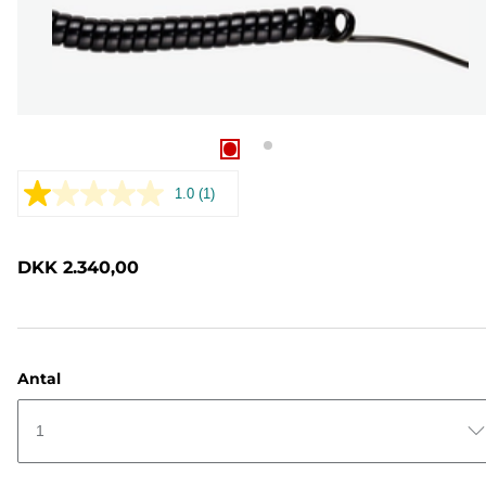
1.0
(1)
Læs
1
anmeldelse.
Samme
DKK 2.340,00
sidelink.
Antal
1