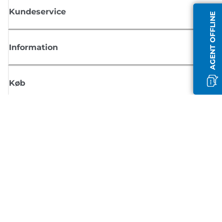
Kundeservice
AGENT OFFLINE
Information
Køb
Tilmeld dig Canons nyhedsbrev
Få regelmæssige e-mailopdateringer om nye produkter, nyttige tips og
tilbud
TILMELD DIG