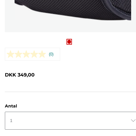
(0)
Ingen
rating-
værdi.
Samme
DKK 349,00
sidelink.
Antal
1