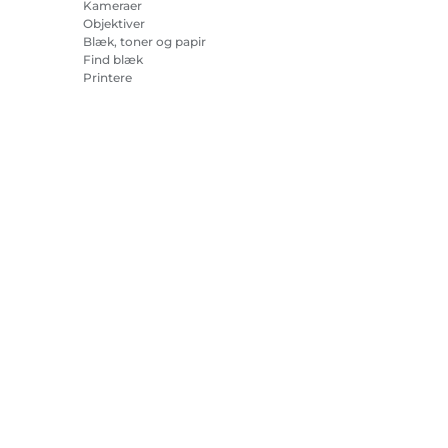
Kameraer
Objektiver
Blæk, toner og papir
Find blæk
Printere
Camcordere
Tilbehør og merchandise
Bestsellere
r om cookies
Cookie-indstillinger