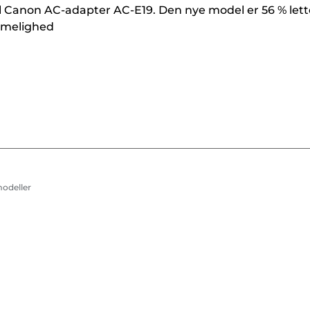
 Canon AC-adapter AC-E19. Den nye model er 56 % lette
mmelighed
modeller