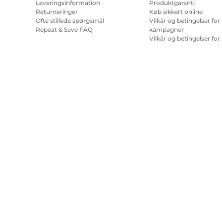
Leveringsinformation
Produktgaranti
Returneringer
Køb sikkert online
Ofte stillede spørgsmål
Vilkår og betingelser for
Repeat & Save FAQ
kampagner
Vilkår og betingelser for
abonnement på
printerblæk
Site Map
Handelsbetingelser
Fortrolighedspolitik
Oplysninge
Copyright
2026.
Alle rettigheder forbeholdes.