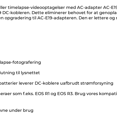
die eller timelapse-videooptagelser med AC-adapter AC-
E19 DC-kobleren. Dette eliminerer behovet for at genopl
en opgradering til AC-E19-adapteren. Den er lettere 
lapse-fotografering
utning til lysnettet
batterier leverer DC-koblere uafbrudt strømforsyning
er som f.eks. EOS R1 og EOS R3. Brug vores kompatibili
eevne under brug