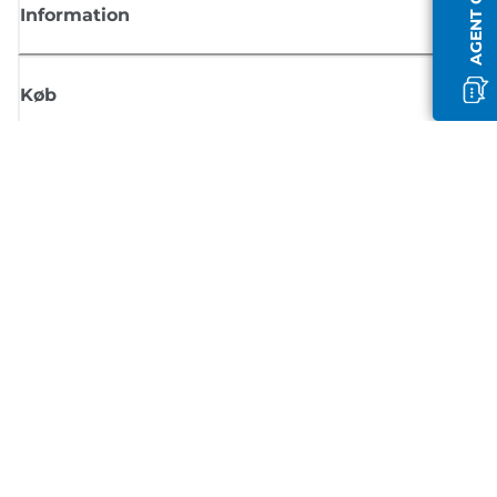
AGENT OFFLINE
Information
Køb
Tilmeld dig Canons nyhedsbrev
Få regelmæssige e-mailopdateringer om nye produkter, nyttige tips og
tilbud
TILMELD DIG
Handelsbetingelser
Fortrolighedspolitik
Oplysninger om cookies
Cookie-indstillinger