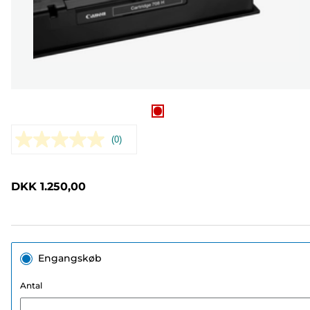
(0)
Ingen
rating-
værdi.
Samme
DKK 1.250,00
sidelink.
Engangskøb
Antal