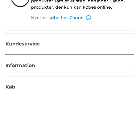
produkter samlet ét sted, herunder Canon-
produkter, der kun kan købes online.
Hvorfor købe hos Canon
Kundeservice
Information
Køb
Tilmeld dig Canons nyhedsbrev
Få regelmæssige e-mailopdateringer om nye produkter, nyttige tips og
tilbud