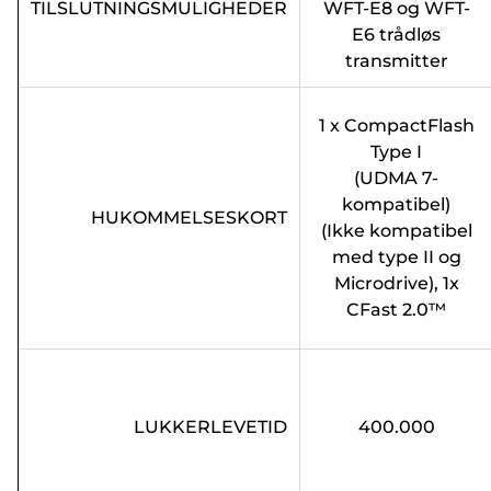
TILSLUTNINGSMULIGHEDER
WFT-E8 og WFT-
E6 trådløs
transmitter
1 x CompactFlash
Type I
(UDMA 7-
kompatibel)
HUKOMMELSESKORT
(Ikke kompatibel
med type II og
Microdrive), 1x
CFast 2.0™
LUKKERLEVETID
400.000