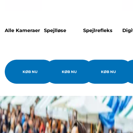
Alle Kameraer
Spejlløse
Spejlrefleks
Dig
KØB NU
KØB NU
KØB NU