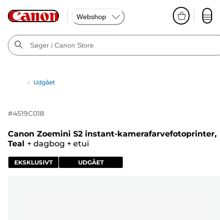
Webshop
Udgået
#
4519C018
Canon Zoemini S2 instant-kamerafarvefotoprinter,
Teal
+
dagbog
+
etui
EKSKLUSIVT
UDGÅET