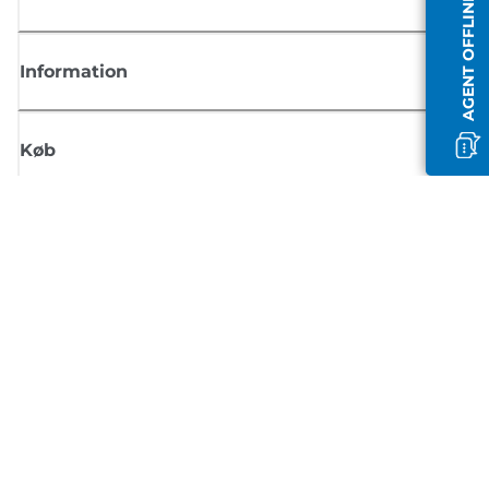
AGENT OFFLINE
Information
Køb
Tilmeld dig Canons nyhedsbrev
Få regelmæssige e-mailopdateringer om nye produkter, nyttige tips og
tilbud
TILMELD DIG
Handelsbetingelser
Fortrolighedspolitik
Oplysninger om cookies
Cookie-indstillinger