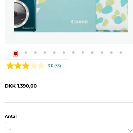
3.0
(33)
Læs
33
anmeldelser.
Samme
DKK 1.390,00
sidelink.
Antal
1