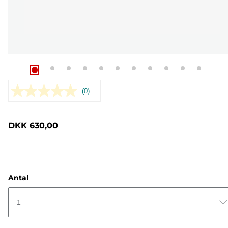
(0)
Ingen
rating-
værdi.
Samme
DKK 630,00
sidelink.
Antal
1