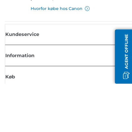
Hvorfor købe hos Canon
Kundeservice
AGENT OFFLINE
Information
Køb
Tilmeld dig Canons nyhedsbrev
Få regelmæssige e-mailopdateringer om nye produkter, nyttige tips og
tilbud
TILMELD DIG