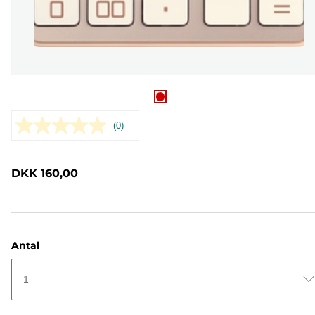
(0)
Ingen
rating-
værdi.
Samme
DKK 160,00
sidelink.
Antal
1