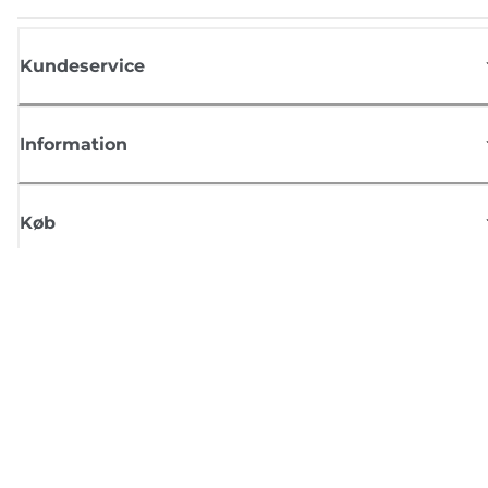
Kundeservice
Information
Køb
Tilmeld dig Canons nyhedsbrev
Få regelmæssige e-mailopdateringer om nye produkter, nyttige tips og
tilbud
TILMELD DIG