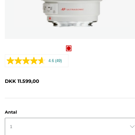
4.6
(49)
Læs
49
anmeldelser.
Samme
DKK 11.599,00
sidelink.
Antal
1