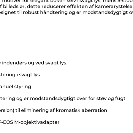
motiver for elegant bokeh selv i svagt lys, mens 5-stop
 billedslør, dette reducerer effekten af kamerarystelse
 designet til robust håndtering og er modstandsdygtigt o
 indendørs og ved svagt lys
ering i svagt lys
anuel styring
åndtering og er modstandsdygtigt over for støv og fugt
rsion) til eliminering af kromatisk aberration
EF-EOS M-objektivadapter