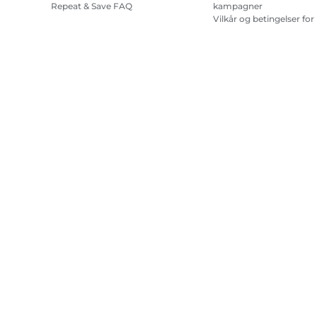
Repeat & Save FAQ
kampagner
Vilkår og betingelser for
abonnement på
printerblæk
Site Map
Handelsbetingelser
Fortrolighedspolitik
Oplysninge
Copyright
2026.
Alle rettigheder forbeholdes.