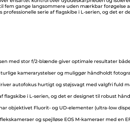
iver ensartet kontrol over dybdeskarpheden og isolerer 
 op til fem gange langsommere uden mærkbar forøgelse af
professionelle serie af flagskibe i L-serien, og det er
sen med stor f/2-blænde giver optimale resultater både
naturlige kamerarystelser og muliggør håndholdt fotograf
iver autofokus hurtigt og støjsvagt med valgfri fuld m
af flagskibe i L-serien, og det er designet til robust h
har objektivet Fluorit- og UD-elementer (ultra-low dispe
reflekskameraer og spejlløse EOS M-kameraer med en 