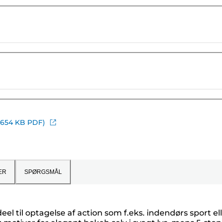
(654 KB PDF)
ER
SPØRGSMÅL
el til optagelse af action som f.eks. indendørs sport el