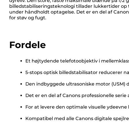
dyreliv. Den store, faste maksimale blænde på f/2 g
billedstabiliseringsteknologi tillader lukkertider
under håndholdt optagelse. Det er en del af Canons 
for støv og fugt.
Fordele
Et højtydende telefotoobjektiv i mellemklas
5-stops optisk billedstabilisator reducerer 
Den indbyggede ultrasoniske motor (USM) dr
Det er en del af Canons professionelle serie 
For at levere den optimale visuelle ydeevne 
Kompatibel med alle Canons digitale spejl