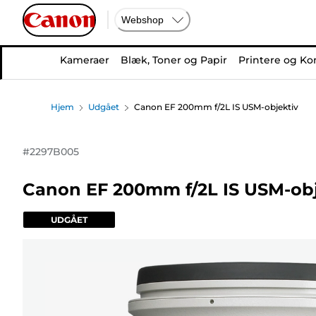
Webshop
Kameraer
Blæk, Toner og Papir
Printere og Ko
Hjem
Udgået
Canon EF 200mm f/2L IS USM-objektiv
#
2297B005
Canon EF 200mm f/2L IS USM-obj
UDGÅET