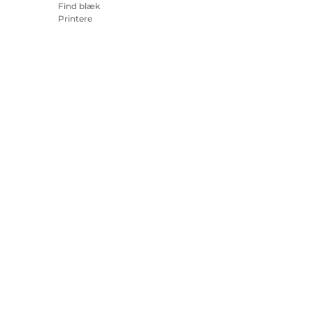
Find blæk
Printere
Camcordere
Tilbehør og merchandise
Bestsellere
r om cookies
Cookie-indstillinger