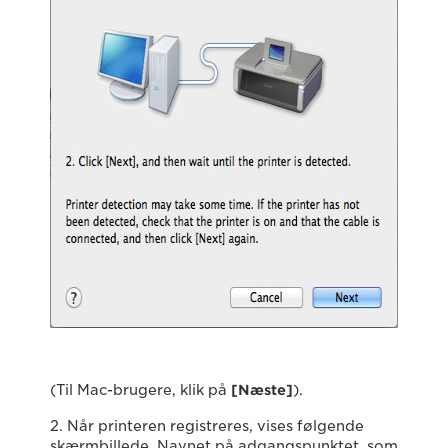
(Til Mac-brugere, klik på
[Næste]
).
2. Når printeren registreres, vises følgende
skærmbillede. Navnet på adgangspunktet, som