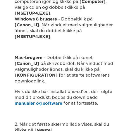
computeren igen og klikke på
[Computer]
,
vælge cd'en og dobbeltklikke på
[MSETUP4.EXE]
.
Windows 8 brugere
- Dobbeltklik på
[Canon_IJ].
Når vinduet med valgmuligheder
åbnes, skal du dobbeltklikke på
[MSETUP4.EXE]
.
Mac-brugere
- Dobbeltklik på ikonet
[Canon_IJ]
på skrivebordet. Når vinduet med
valgmuligheder åbnes, skal du klikke på
[KONFIGURATION]
for at starte softwarens
downloadlink.
Hvis du ikke har installations-cd'en, der fulgte
med dit produkt, bedes du downloade
manualer og software
for at fortsætte.
2. Når det første skærmbillede vises, skal du
klikke på
[Næste]
.