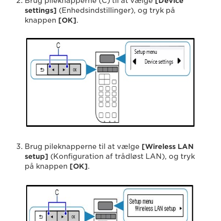
Brug pileknapperne (C) til at vælge
[Device
settings]
(Enhedsindstillinger), og tryk på
knappen
[OK]
.
Brug pileknapperne til at vælge
[Wireless LAN
setup]
(Konfiguration af trådløst LAN), og tryk
på knappen
[OK]
.