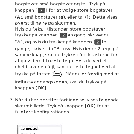
bogstaver, små bogstaver og tal. Tryk på
knappen
[
]
for at vælge store bogstaver
(
A
), små bogstaver (
a
), eller tal (1). Dette vises
øverst til højre på skærmen.
Hvis du f.eks. i tilstanden store bogstaver
trykker på knappen
én gang, skriver du
"A", og hvis du trykker på knappen
to
gange, skriver du "B" osv. Hvis der er 2 tegn på
samme knap, skal du trykke på piletasterne for
at gå videre til næste tegn. Hvis du ved et
uheld laver en fejl, kan du slette tegnet ved at
trykke på tasten
. Når du er færdig med at
indtaste adgangskoden, skal du trykke på
knappen
[OK]
.
Når du har oprettet forbindelse, vises følgende
skærmbillede. Tryk på knappen
[OK]
for at
fuldføre konfigurationen.