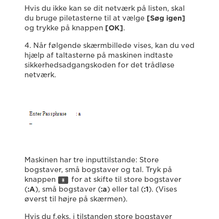
Hvis du ikke kan se dit netværk på listen, skal
du bruge piletasterne til at vælge
[Søg igen]
og trykke på knappen
[OK]
.
4. Når følgende skærmbillede vises, kan du ved
hjælp af taltasterne på maskinen indtaste
sikkerhedsadgangskoden for det trådløse
netværk.
Maskinen har tre inputtilstande: Store
bogstaver, små bogstaver og tal. Tryk på
knappen
for at skifte til store bogstaver
(
:
A
), små bogstaver (
:a
) eller tal (
:1
). (Vises
øverst til højre på skærmen).
Hvis du f.eks. i tilstanden store bogstaver