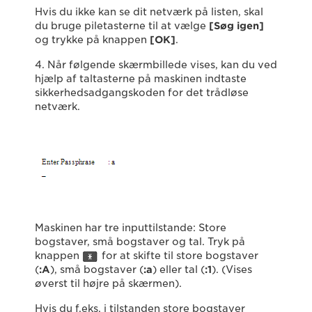
Hvis du ikke kan se dit netværk på listen, skal
du bruge piletasterne til at vælge
[Søg igen]
og trykke på knappen
[OK]
.
4. Når følgende skærmbillede vises, kan du ved
hjælp af taltasterne på maskinen indtaste
sikkerhedsadgangskoden for det trådløse
netværk.
Maskinen har tre inputtilstande: Store
bogstaver, små bogstaver og tal. Tryk på
knappen
for at skifte til store bogstaver
(
:
A
), små bogstaver (
:a
) eller tal (
:1
). (Vises
øverst til højre på skærmen).
Hvis du f.eks. i tilstanden store bogstaver