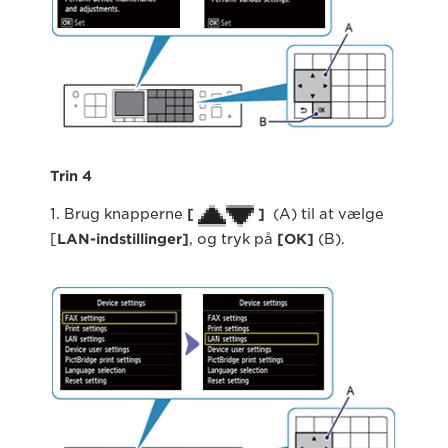
Trin 4
1. Brug knapperne
[
]
(A) til at vælge
[
LAN-indstillinger
]
, og tryk på
[
OK
]
(B).