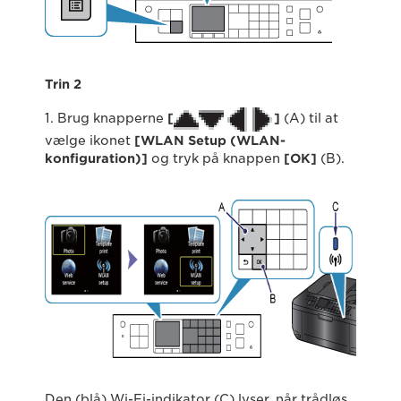
Trin 2
1. Brug knapperne
[
]
(A) til at
vælge ikonet
[
WLAN Setup (WLAN-
konfiguration)
]
og tryk på knappen
[
OK
]
(B).
Den (blå) Wi-Fi-indikator (C) lyser, når trådløs