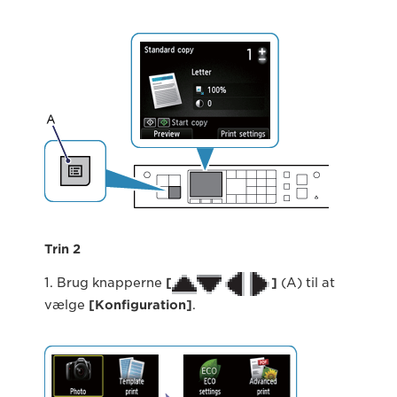
Trin 2
1. Brug knapperne
[
]
(A) til at
vælge
[
Konfiguration
]
.