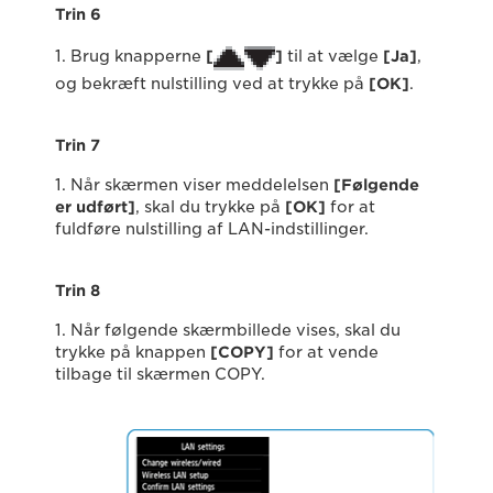
Trin 6
1. Brug knapperne
[
]
til at vælge
[
Ja
]
,
og bekræft nulstilling ved at trykke på
[
OK
]
.
Trin 7
1. Når skærmen viser meddelelsen
[Følgende
er udført]
, skal du trykke på
[OK]
for at
fuldføre nulstilling af LAN-indstillinger.
Trin 8
1. Når følgende skærmbillede vises, skal du
trykke på knappen
[
COPY
]
for at vende
tilbage til skærmen COPY.