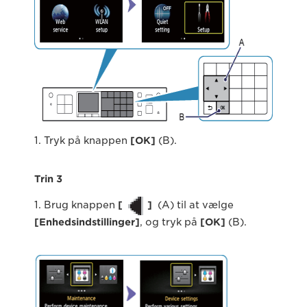
1. Tryk på knappen
[
OK
]
(B).
Trin 3
1. Brug knappen
[
]
(A) til at vælge
[
Enhedsindstillinger
]
, og tryk på
[
OK
]
(B).