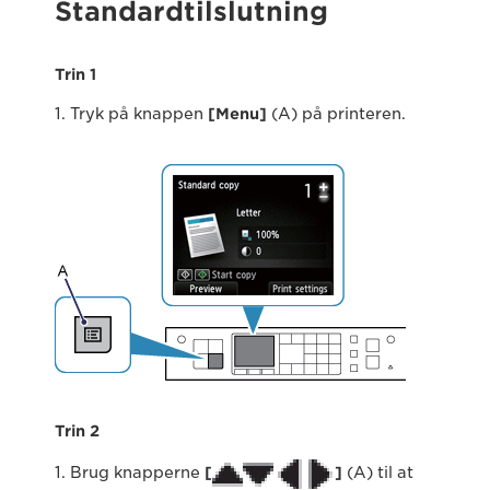
Standardtilslutning
Trin 1
1. Tryk på knappen
[Menu]
(A) på printeren.
Trin 2
1. Brug knapperne
[
]
(A) til at