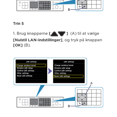
Trin 5
1. Brug knapperne
[
]
(A) til at vælge
[
Nulstil LAN-indstillinger
]
, og tryk på knappen
[
OK
]
(B).