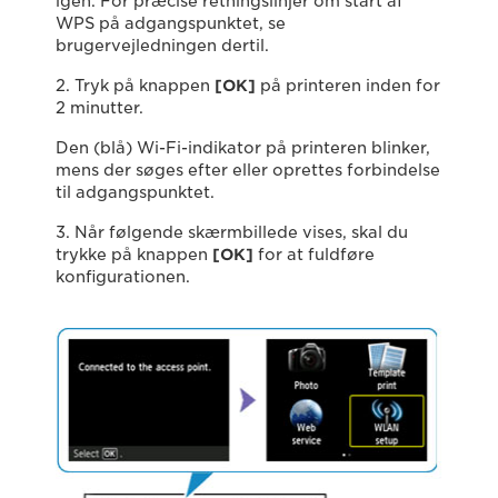
igen. For præcise retningslinjer om start af
WPS på adgangspunktet, se
brugervejledningen dertil.
2. Tryk på knappen
[
OK
]
på printeren inden for
2 minutter.
Den (blå) Wi-Fi-indikator på printeren blinker,
mens der søges efter eller oprettes forbindelse
til adgangspunktet.
3. Når følgende skærmbillede vises, skal du
trykke på knappen
[
OK
]
for at fuldføre
konfigurationen.