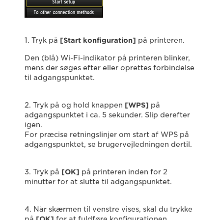
1. Tryk på
[Start konfiguration]
på printeren.
Den (blå) Wi-Fi-indikator på printeren blinker,
mens der søges efter eller oprettes forbindelse
til adgangspunktet.
2. Tryk på og hold knappen
[WPS]
på
adgangspunktet i ca. 5 sekunder. Slip derefter
igen.
For præcise retningslinjer om start af WPS på
adgangspunktet, se brugervejledningen dertil.
3. Tryk på
[OK]
på printeren inden for 2
minutter for at slutte til adgangspunktet.
4. Når skærmen til venstre vises, skal du trykke
på
[OK]
for at fuldføre konfigurationen.