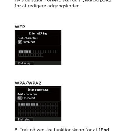
Hvis du taster forkert, skal du trykke på
[OK]
for at redigere adgangskoden.
WEP
WPA/WPA2
8. Tryk på venstre funktionsknap for at
[End