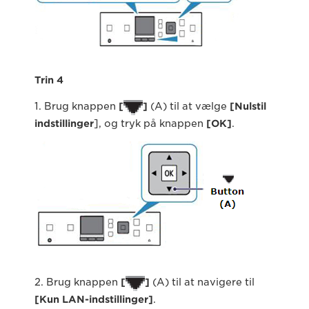
Trin 4
1. Brug knappen
[
]
(A) til at vælge
[Nulstil
indstillinger
], og tryk på knappen
[OK]
.
2. Brug knappen
[
]
(A) til at navigere til
[Kun LAN-indstillinger]
.