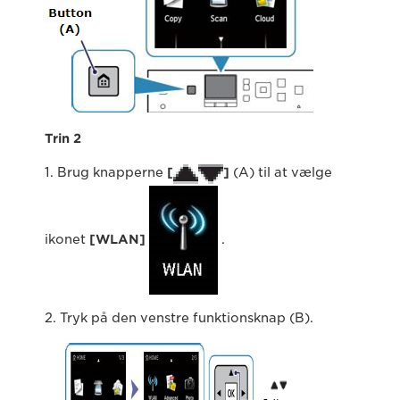
Trin 2
1. Brug knapperne
[
]
(A) til at vælge
ikonet
[WLAN]
.
2. Tryk på den venstre funktionsknap (B).