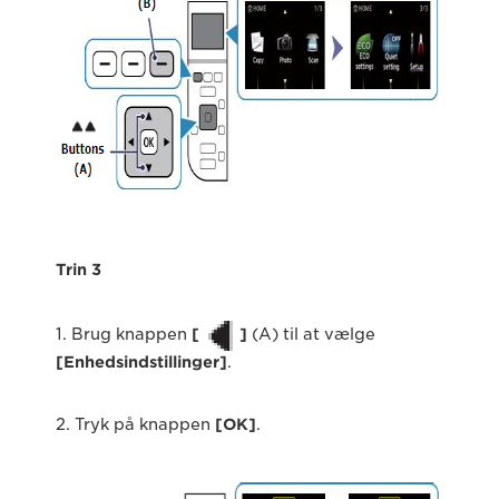
Trin 3
1. Brug knappen
[
]
(A) til at vælge
[
Enhedsindstillinger
]
.
2. Tryk på knappen
[OK]
.