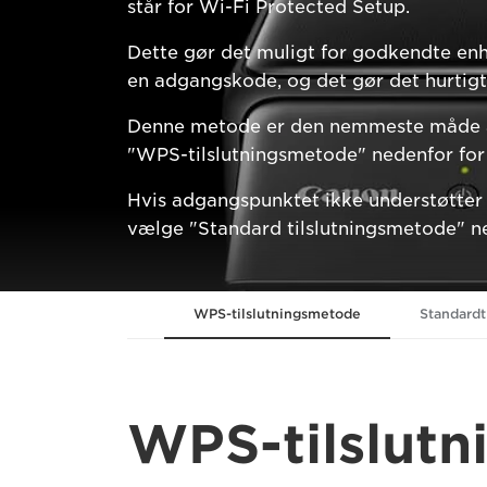
står for Wi-Fi Protected Setup.
Dette gør det muligt for godkendte enhed
en adgangskode, og det gør det hurtigt 
Denne metode er den nemmeste måde at 
"WPS-tilslutningsmetode" nedenfor for 
Hvis adgangspunktet ikke understøtter WP
vælge "Standard tilslutningsmetode" n
WPS-tilslutningsmetode
Standardt
WPS-tilslut