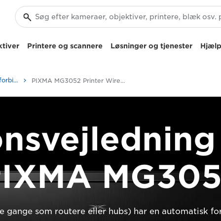
tiver
Printere og scannere
Løsninger og tjenester
Hjælp
Konfiguration af trådløs forbindelse til PIXMA-printer
PIXMA MG3052 Printer Wireless Connection Setup
onsvejledning 
PIXMA MG305
 gange som routere eller hubs) har en automatisk 