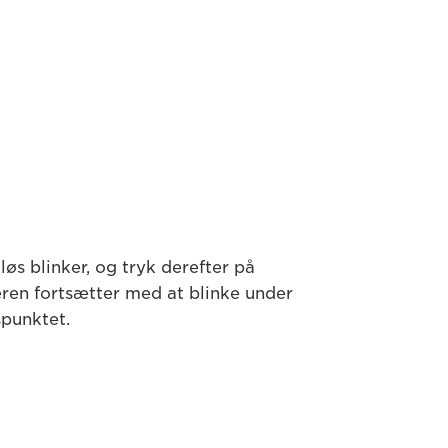
øs blinker, og tryk derefter på
eren fortsætter med at blinke under
spunktet.