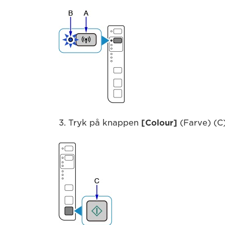
3. Tryk på knappen
[Colour]
(Farve) (C)