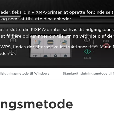
er, f.eks. din PIXMA-printer, at oprette forbindelse t
og nemt at tilslutte dine enheder.
tilslutte din PIXMA-printer, så hvis dit adgangspun
at få flere oplysninger om tilslutning ved hjælp af d
S, findes der alternative instruktioner til at få din P
edenfor.
ilslutningsmetode til Windows
Standardtilslutningsmetode til
ningsmetode