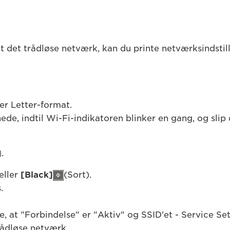
tet det trådløse netværk, kan du printe netværksindstil
ler Letter-format.
nede, indtil Wi-Fi-indikatoren blinker en gang, og slip
.
eller
[
Black]
(Sort).
.
re, at "Forbindelse" er "Aktiv" og SSID'et - Service Set
rådløse netværk.