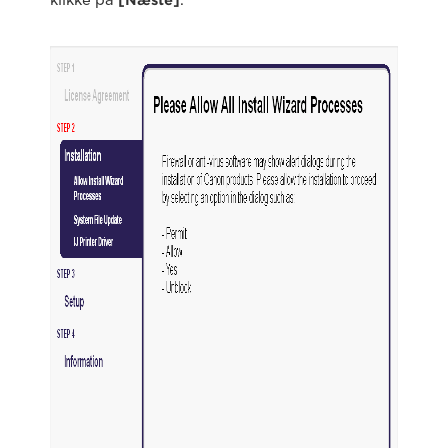
klikke på
[Næste]
.