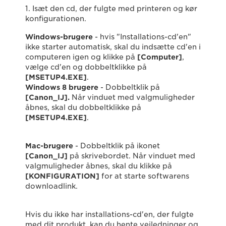
1. Isæt den cd, der fulgte med printeren og kør
konfigurationen.
Windows-brugere
- hvis "Installations-cd'en"
ikke starter automatisk, skal du indsætte cd'en i
computeren igen og klikke på
[Computer]
,
vælge cd'en og dobbeltklikke på
[MSETUP4.EXE]
.
Windows 8 brugere
- Dobbeltklik på
[Canon_IJ].
Når vinduet med valgmuligheder
åbnes, skal du dobbeltklikke på
[MSETUP4.EXE]
.
Mac-brugere
- Dobbeltklik på ikonet
[Canon_IJ]
på skrivebordet. Når vinduet med
valgmuligheder åbnes, skal du klikke på
[KONFIGURATION]
for at starte softwarens
downloadlink.
Hvis du ikke har installations-cd'en, der fulgte
med dit produkt, kan du hente vejledninger og