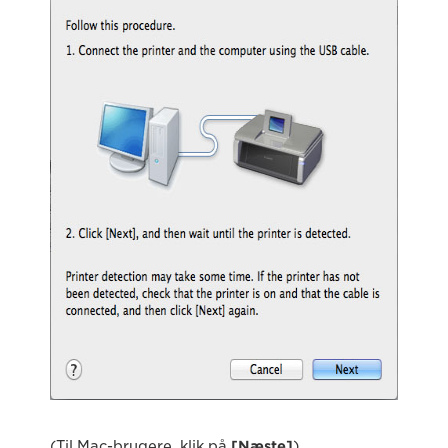
(Til Mac-brugere, klik på
[Næste]
).