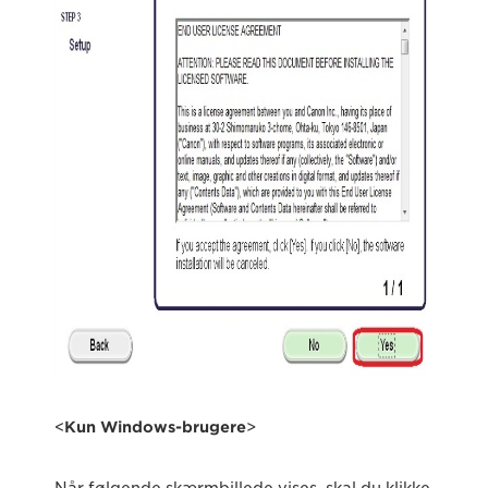
<
Kun Windows-brugere
>