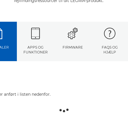
fejlfindingsressourcer til dit LEGRIA-produkt.
ALER
APPS OG
FIRMWARE
FAQS OG
FUNKTIONER
HJÆLP
r anført i listen nedenfor.