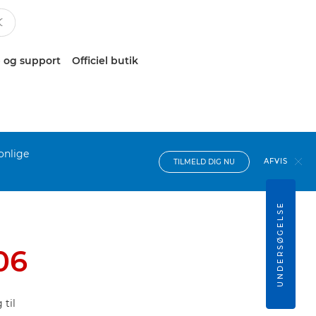
 og support
Officiel butik
onlige
AFVIS
TILMELD DIG NU
UNDERSØGELSE
06
til