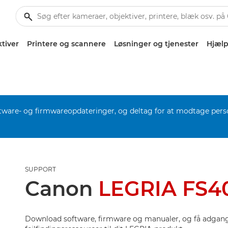
tiver
Printere og scannere
Løsninger og tjenester
Hjælp
software- og firmwareopdateringer, og deltag for at modtage pers
SUPPORT
Canon
LEGRIA FS4
Download software, firmware og manualer, og få adgang 