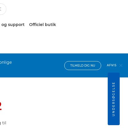
 og support
Officiel butik
onlige
AFVIS
TILMELD DIG NU
UNDERSØGELSE
2
til