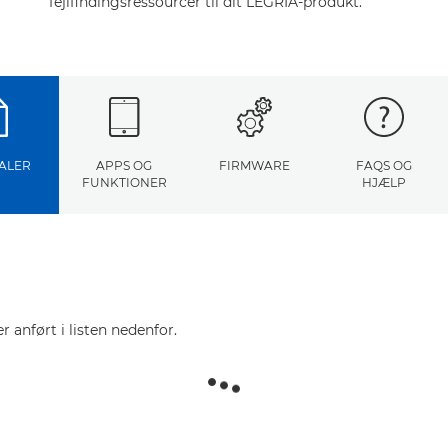
fejlfindingsressourcer til dit LEGRIA-produkt.
ALER
APPS OG
FIRMWARE
FAQS OG
FUNKTIONER
HJÆLP
r anført i listen nedenfor.