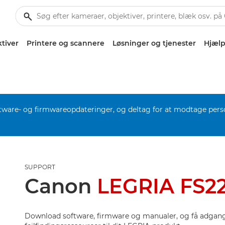
tiver
Printere og scannere
Løsninger og tjenester
Hjælp
software- og firmwareopdateringer, og deltag for at modtage pers
SUPPORT
Canon
LEGRIA FS2
Download software, firmware og manualer, og få adgang 