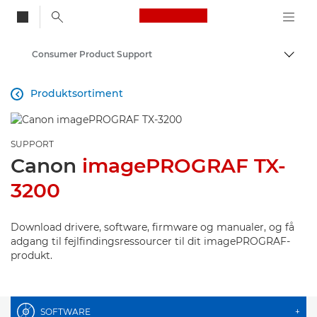
Canon Logo, back to
Consumer Product Support
Skift
Canon
Produktsortiment

SUPPORT
Canon
imagePROGRAF TX-
3200
Download drivere, software, firmware og manualer, og få
adgang til fejlfindingsressourcer til dit imagePROGRAF-
produkt.
SOFTWARE
+