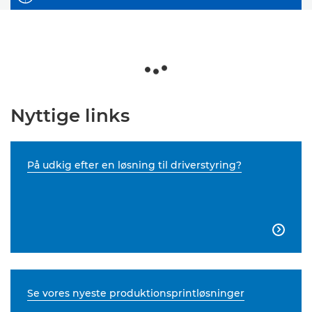
Nyttige links
På udkig efter en løsning til driverstyring?

Se vores nyeste produktionsprintløsninger