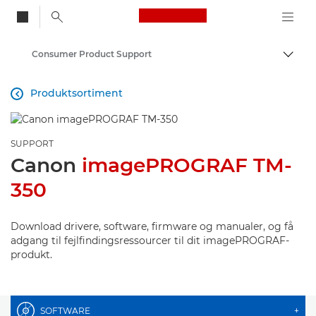
Canon Logo, back to
Consumer Product Support
Skift
Canon
Produktsortiment

SUPPORT
Canon
imagePROGRAF TM-
350
Download drivere, software, firmware og manualer, og få
adgang til fejlfindingsressourcer til dit imagePROGRAF-
produkt.
SOFTWARE
+