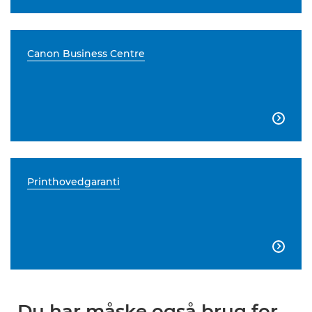
Canon Business Centre

Printhovedgaranti

Du har måske også brug for