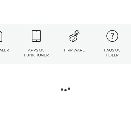
ALER
APPS OG
FIRMWARE
FAQS OG
FUNKTIONER
HJÆLP