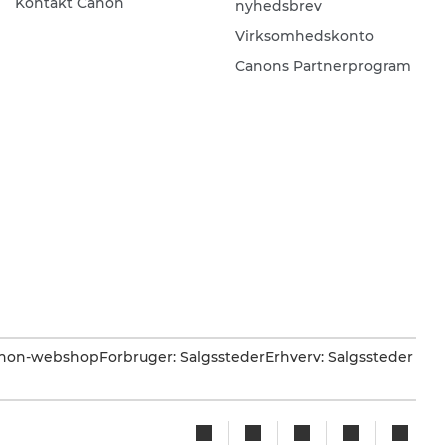
Kontakt Canon
nyhedsbrev
Virksomhedskonto
Canons Partnerprogram
Canon-webshop
Forbruger: Salgssteder
Erhverv: Salgssteder