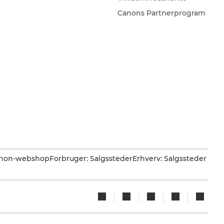
Canons Partnerprogram
Canon-webshop
Forbruger: Salgssteder
Erhverv: Salgssteder