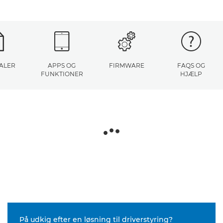
ALER
APPS OG
FIRMWARE
FAQS OG
FUNKTIONER
HJÆLP
På udkig efter en løsning til driverstyring?