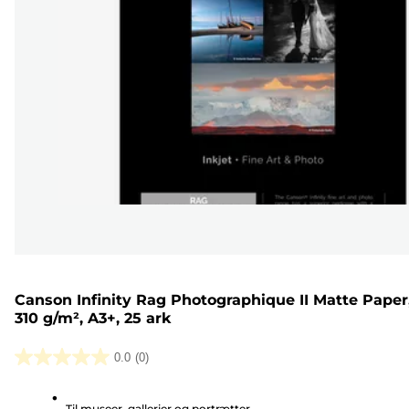
Canson Infinity Rag Photographique II Matte Paper
310 g/m², A3+, 25 ark
0.0
(0)
0.0
ud
Til museer, gallerier og portrætter