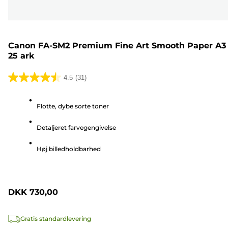
Canon FA-SM2 Premium Fine Art Smooth Paper A3 
25 ark
4.5
(31)
4.5
ud
Flotte, dybe sorte toner
af
5
Detaljeret farvegengivelse
stjerner.
31
Høj billedholdbarhed
anmeldelser
DKK 730,00
Gratis standardlevering