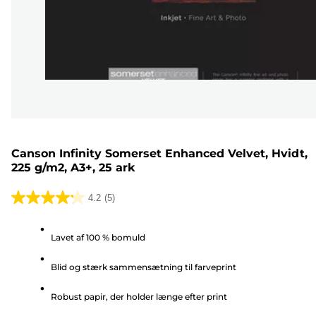
Canson Infinity Somerset Enhanced Velvet, Hvidt,
225 g/m2, A3+, 25 ark
4.2
(5)
4.2
ud
Lavet af 100 % bomuld
af
5
Blid og stærk sammensætning til farveprint
stjerner.
5
Robust papir, der holder længe efter print
anmeldelser