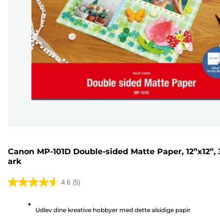
Canon MP-101D Double-sided Matte Paper, 12”x12”, 
ark
4.6
(5)
4.6
ud
Udlev dine kreative hobbyer med dette alsidige papir
af