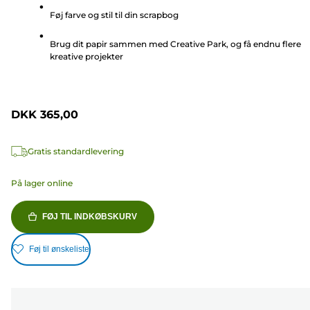
5
Føj farve og stil til din scrapbog
stjerner.
5
Brug dit papir sammen med Creative Park, og få endnu flere
anmeldelser
kreative projekter
DKK 365,00
Gratis standardlevering
På lager online
FØJ TIL INDKØBSKURV
Føj til ønskeliste