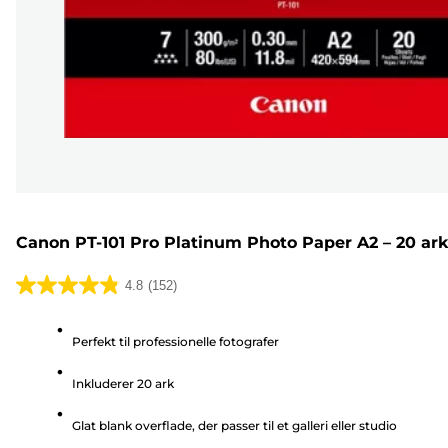
Canon PT-101 Pro Platinum Photo Paper A2 – 20 ar
4.8
(152)
4.8
ud
Perfekt til professionelle fotografer
af
5
Inkluderer 20 ark
stjerner.
152
Glat blank overflade, der passer til et galleri eller studio
anmeldelser