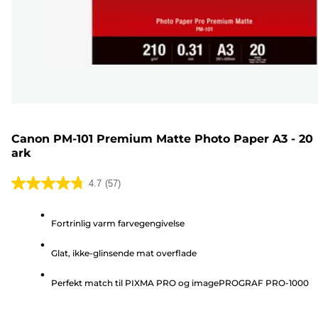
Canon PM-101 Premium Matte Photo Paper A3 - 20
ark
4.7
(57)
4.7
ud
Fortrinlig varm farvegengivelse
af
5
Glat, ikke-glinsende mat overflade
stjerner.
57
Perfekt match til PIXMA PRO og imagePROGRAF PRO-1000
anmeldelser