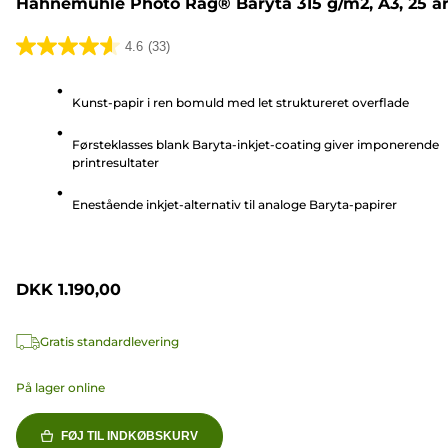
Hahnemühle Photo Rag® Baryta 315 g/m2, A3, 25 a
4.6
(33)
4.6
ud
Kunst-papir i ren bomuld med let struktureret overflade
af
5
Førsteklasses blank Baryta-inkjet-coating giver imponerende
stjerner.
printresultater
33
anmeldelser
Enestående inkjet-alternativ til analoge Baryta-papirer
DKK 1.190,00
Gratis standardlevering
På lager online
FØJ TIL INDKØBSKURV