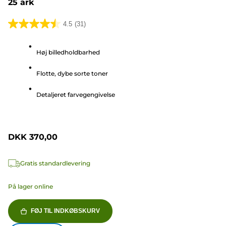
25 ark
4.5
(31)
4.5
ud
Høj billedholdbarhed
af
5
Flotte, dybe sorte toner
stjerner.
31
Detaljeret farvegengivelse
anmeldelser
DKK 370,00
Gratis standardlevering
På lager online
FØJ TIL INDKØBSKURV