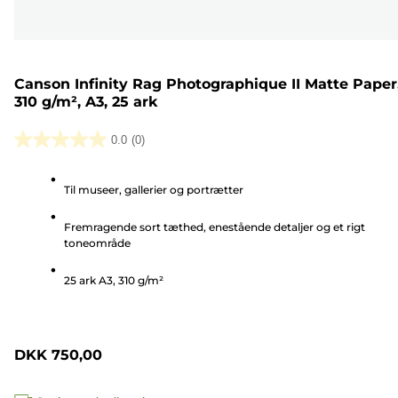
Canson Infinity Rag Photographique II Matte Paper
310 g/m², A3, 25 ark
0.0
(0)
0.0
ud
Til museer, gallerier og portrætter
af
5
Fremragende sort tæthed, enestående detaljer og et rigt
stjerner.
toneområde
25 ark A3, 310 g/m²
DKK 750,00