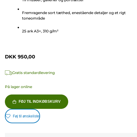
af
5
Fremragende sort tæthed, enestående detaljer og et rigt
stjerner.
toneområde
25 ark A3+, 310 g/m²
DKK 950,00
Gratis standardlevering
På lager online
FØJ TIL INDKØBSKURV
Føj til ønskeliste