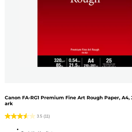
Canon FA-RG1 Premium Fine Art Rough Paper, A4, 
ark
3.5
(11)
3.5
ud