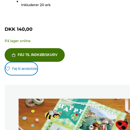
5
Inkluderer 20 ark
stjerner.
481
anmeldelser
DKK 140,00
På lager online
FØJ TIL INDKØBSKURV
Føj til ønskeliste