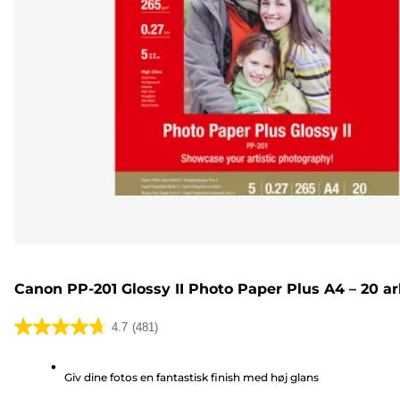
Canon PP-201 Glossy II Photo Paper Plus A4 – 20 a
4.7
(481)
4.7
ud
Giv dine fotos en fantastisk finish med høj glans
af