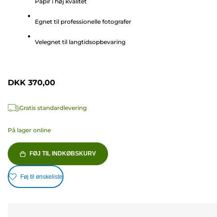
Papir i høj kvalitet
af
5
Egnet til professionelle fotografer
stjerner.
11
Velegnet til langtidsopbevaring
anmeldelser
DKK 370,00
Gratis standardlevering
På lager online
FØJ TIL INDKØBSKURV
Føj til ønskeliste