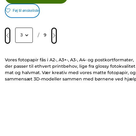
Føj til ønskeliste
/
9
Vores fotopapir fås i A2-, A3+-, A3-, A4- og postkortformater,
der passer til ethvert printbehov, lige fra glossy fotokvalitet 
mat og halvmat. Vær kreativ med vores matte fotopapir, og
sammensæt 3D-modeller sammen med børnene ved hjæl
af Creative Park, eller print dine egne familieøjeblikke
hjemme hos dig selv. Vores PIXMA- og MAXIFY-serie af
printere er kompatible med udvalgt fotopapir og tilbyder
a
i-én-
eller trådløs funktionalitet til ubesværet print
derhjemme eller på kontoret.