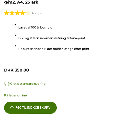
g/m2, A4, 25 ark
4.2
(5)
4.2
ud
Lavet af 100 % bomuld
af
5
Blid og stærk sammensætning til farveprint
stjerner.
5
Robust satinpapir, der holder længe efter print
anmeldelser
DKK 350,00
Gratis standardlevering
På lager online
FØJ TIL INDKØBSKURV