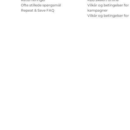
Ofte stillede spørgsmål
Vilkår og betingelser for
Repeat & Save FAQ
kampagner
Vilkår og betingelser for
abonnement på
printerblæk
Site Map
Handelsbetingelser
Fortrolighedspolitik
Oplysninge
Copyright
2026.
Alle rettigheder forbeholdes.