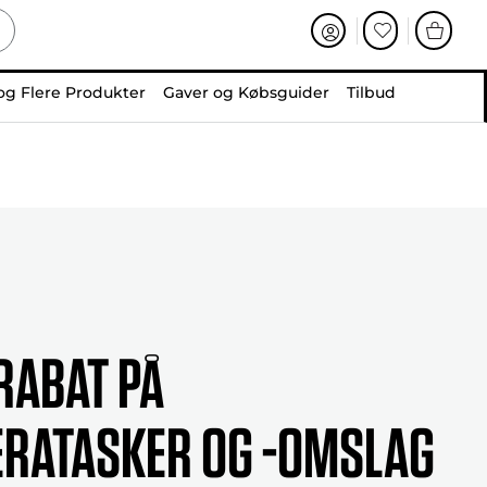
og Flere Produkter
Gaver og Købsguider
Tilbud
RABAT PÅ
RATASKER OG -OMSLAG