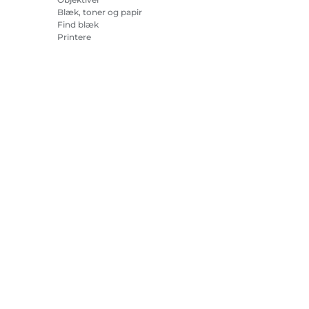
Blæk, toner og papir
Find blæk
Printere
Camcordere
Tilbehør og merchandise
Bestsellere
r om cookies
Cookie-indstillinger