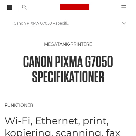
Canon Logo, back to
Canon PIXMA G7050 – specifikationer
Skift
Canon
MEGATANK-PRINTERE
Printere fra Canon
CANON PIXMA G7050
Canon PIXMA G7050 – printere
SPECIFIKATIONER
FUNKTIONER
Wi-Fi, Ethernet, print,
kopiering, scanning, fax