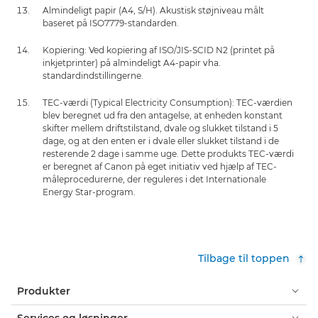
Almindeligt papir (A4, S/H). Akustisk støjniveau målt
baseret på ISO7779-standarden.
Kopiering: Ved kopiering af ISO/JIS-SCID N2 (printet på
inkjetprinter) på almindeligt A4-papir vha.
standardindstillingerne.
TEC-værdi (Typical Electricity Consumption): TEC-værdien
blev beregnet ud fra den antagelse, at enheden konstant
skifter mellem driftstilstand, dvale og slukket tilstand i 5
dage, og at den enten er i dvale eller slukket tilstand i de
resterende 2 dage i samme uge. Dette produkts TEC-værdi
er beregnet af Canon på eget initiativ ved hjælp af TEC-
måleprocedurerne, der reguleres i det Internationale
Energy Star-program.
Tilbage til toppen
Produkter
Services og løsninger