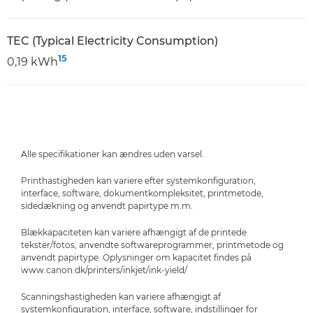
TEC (Typical Electricity Consumption)
15
0,19 kWh
Alle specifikationer kan ændres uden varsel.
Printhastigheden kan variere efter systemkonfiguration,
interface, software, dokumentkompleksitet, printmetode,
sidedækning og anvendt papirtype m.m.
Blækkapaciteten kan variere afhængigt af de printede
tekster/fotos, anvendte softwareprogrammer, printmetode og
anvendt papirtype. Oplysninger om kapacitet findes på
www.canon.dk/printers/inkjet/ink-yield/
Scanningshastigheden kan variere afhængigt af
systemkonfiguration, interface, software, indstillinger for