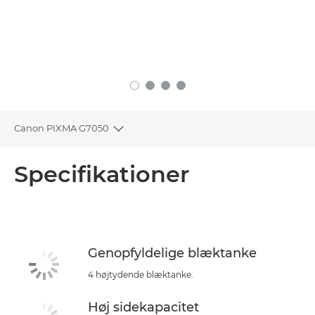
Canon PIXMA G7050
Toggle breadcrumbs
Oversigt
Specifikationer
Specifikationer
Support
Genopfyldelige blæktanke
KØB BLÆK
4 højtydende blæktanke.
Høj sidekapacitet