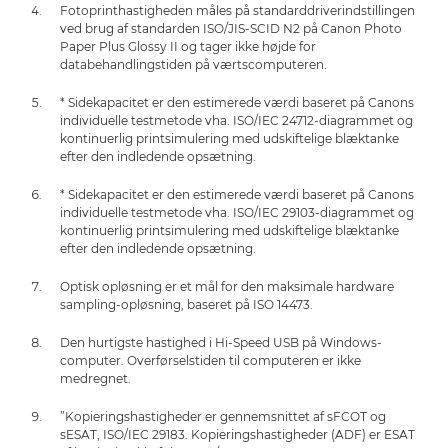
Fotoprinthastigheden måles på standarddriverindstillingen
ved brug af standarden ISO/JIS-SCID N2 på Canon Photo
Paper Plus Glossy II og tager ikke højde for
databehandlingstiden på værtscomputeren.
* Sidekapacitet er den estimerede værdi baseret på Canons
individuelle testmetode vha. ISO/IEC 24712-diagrammet og
kontinuerlig printsimulering med udskiftelige blæktanke
efter den indledende opsætning.
* Sidekapacitet er den estimerede værdi baseret på Canons
individuelle testmetode vha. ISO/IEC 29103-diagrammet og
kontinuerlig printsimulering med udskiftelige blæktanke
efter den indledende opsætning.
Optisk opløsning er et mål for den maksimale hardware
sampling-opløsning, baseret på ISO 14473.
Den hurtigste hastighed i Hi-Speed USB på Windows-
computer. Overførselstiden til computeren er ikke
medregnet.
”Kopieringshastigheder er gennemsnittet af sFCOT og
sESAT, ISO/IEC 29183. Kopieringshastigheder (ADF) er ESAT