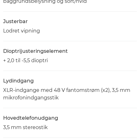
baggrundsbelysning og sort/hvid
Justerbar
Lodret vipning
Dioptrijusteringselement
+ 2,0 til -5,5 dioptri
Lydindgang
XLR-indgange med 48 V fantomstrøm (x2), 3,5 mm
mikrofonindgangsstik
Hovedtelefonudgang
3,5 mm stereostik