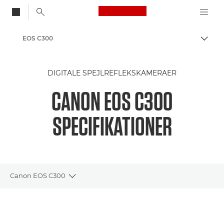
Canon Logo, back to
EOS C300
Skift
Canon
DIGITALE SPEJLREFLEKSKAMERAER
CANON EOS C300
SPECIFIKATIONER
Canon EOS C300
Toggle breadcrumbs
Oversigt