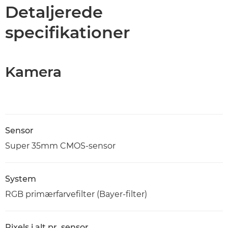
Specifikationer
Detaljerede
specifikationer
Support
Kamera
Sensor
Super 35mm CMOS-sensor
System
RGB primærfarvefilter (Bayer-filter)
Pixels i alt pr. sensor