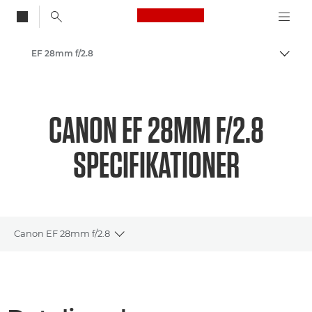
Canon Logo, back to
EF 28mm f/2.8
Skift
Canon
CANON EF 28MM F/2.8
SPECIFIKATIONER
Canon EF 28mm f/2.8
Toggle breadcrumbs
Oversigt
Specifikationer