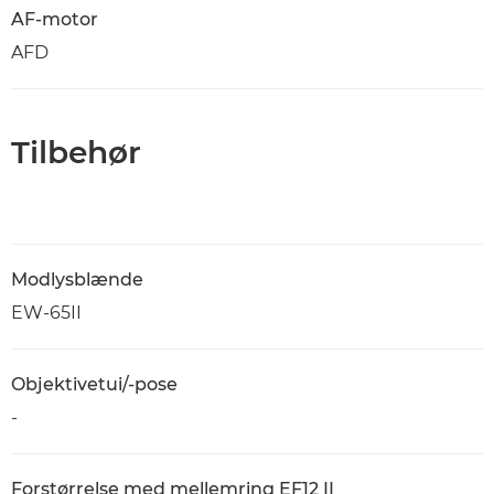
AF-motor
AFD
Tilbehør
Modlysblænde
EW-65II
Objektivetui/-pose
-
Forstørrelse med mellemring EF12 II